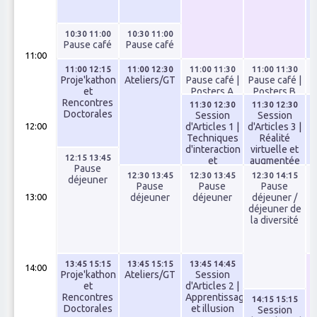
10:30 11:00
10:30 11:00
Pause café
Pause café
P
11:00
11:00 12:15
11:00 12:30
11:00 11:30
11:00 11:30
Proje'kathon
Ateliers/GT
Pause café |
Pause café |
et
Posters A
Posters B
Rencontres
11:30 12:30
11:30 12:30
Doctorales
Session
Session
d'Articles 1 |
d'Articles 3 |
12:00
Techniques
Réalité
d'interaction
virtuelle et
12:15 13:45
et
augmentée
Pause
modélisation
12:30 13:45
12:30 13:45
12:30 14:15
déjeuner
Pause
Pause
Pause
déjeuner
déjeuner
déjeuner /
13:00
déjeuner de
la diversité
13:45 15:15
13:45 15:15
13:45 14:45
14:00
Proje'kathon
Ateliers/GT
Session
et
d'Articles 2 |
Rencontres
Apprentissage
14:15 15:15
Doctorales
et illusion
Session