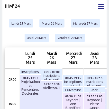
IHM' 24
Lundi 25 Mars
Mardi 26 Mars
Mercredi 27 Mars
Jeudi 28 Mars
Vendredi 29 Mars
Lundi
Mardi
Mercredi
Jeudi
25
26
27
28
Mars
Mars
Mars
Mars
Inscriptions
08:30 09:00
et accueil
Inscriptions
08:45 10:30
08:45 09:15
08:45 09:15
et accueil
09:00
Proje'kathon
Inscriptions
Inscriptions
I
09:00 10:30
et
et accueil
et accueil
Ateliers/GT
Rencontres
Ouverture
Mot
Doctorales
de la
d'accueil
09:30 11:00
09:30 11:00
conférence
d
Keynote |
Keynote |
V
Ann
Pierre
10:00
Blandford
Jannin