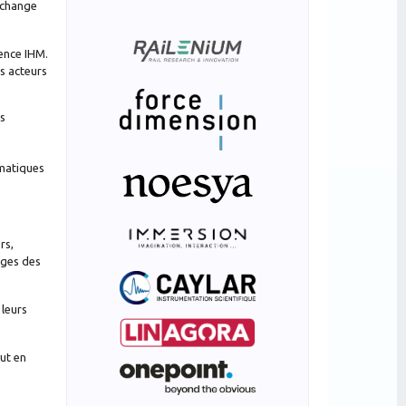
’échange
ence IHM.
s acteurs
s
ématiques
rs,
ages des
 leurs
ut en