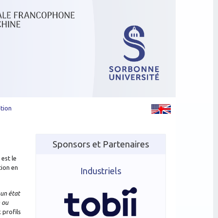
tion
Sponsors et Partenaires
, est le
tion en
Industriels
un état
 ou
 profils