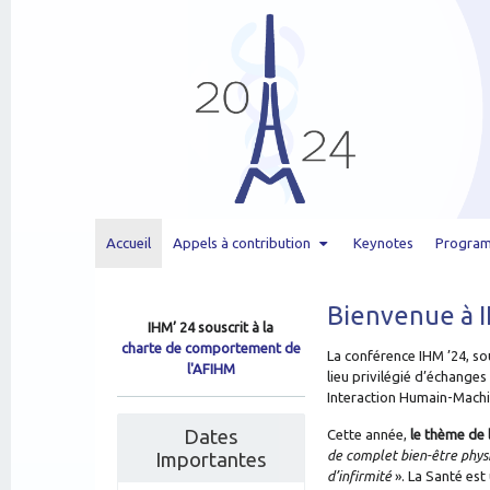
Accueil
Appels à contribution
Keynotes
Progra
Bienvenue à I
IHM’ 24 souscrit à la
charte de comportement de
La conférence IHM ’24, s
l'AFIHM
lieu privilégié d’échange
Interaction Humain-Machin
Dates
Cette année,
le thème de 
de complet bien-être physi
Importantes
d’infirmité
». La Santé est