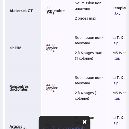
Soumission
non-
25
Template
anonyme
Ateliers et GT
septembre
:
.txt
2023
2 pages max
Soumission non-
LaTeX :
anonyme
.zip
11
22
alt.IHM
janvier
2024
2 à 6 pages max
MS Word
(1 colonne)
:
.zip
Soumission
non-
LaTeX :
anonyme
.zip
11
22
Rencontres
janvier
doctorales
2024
2 à 4 pages (1
MS Word
colonne)
:
.zip
Soumission
LaTeX :
anonyme
.zip
11
22
Articles
Cookies essentiels
janvier