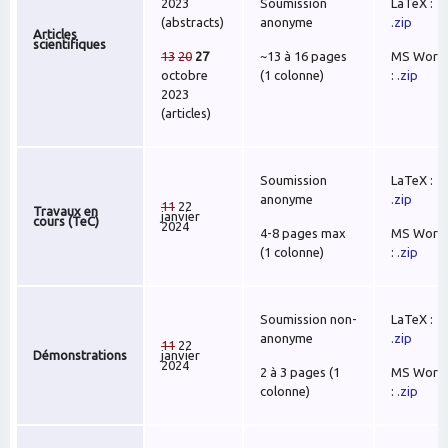
2023
Soumission
LaTeX :
(abstracts)
anonyme
.zip
Articles
scientifiques
13
20
27
~13 à 16 pages
MS Word
octobre
(1 colonne)
:
.zip
2023
(articles)
Soumission
LaTeX :
anonyme
.zip
11
22
Travaux en
janvier
cours (TeC)
2024
4-8 pages max
MS Word
(1 colonne)
:
.zip
Soumission non-
LaTeX :
anonyme
.zip
11
22
Démonstrations
janvier
2024
2 à 3 pages (1
MS Word
colonne)
:
.zip